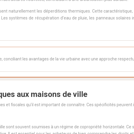
sent naturellement les déperditions thermiques. Cette caractéristique,
es systèmes de récupération d’eau de pluie, les panneaux solaires in
le, conciliant les avantages de la vie urbaine avec une approche respec
ques aux maisons de ville
es et fiscales qu’il est important de connaître. Ces spécificités peuvent i
ille sont souvent soumises à un régime de copropriété horizontale. Ce
tive. Il est essentiel pour les acheteurs de bien comprendre les droits