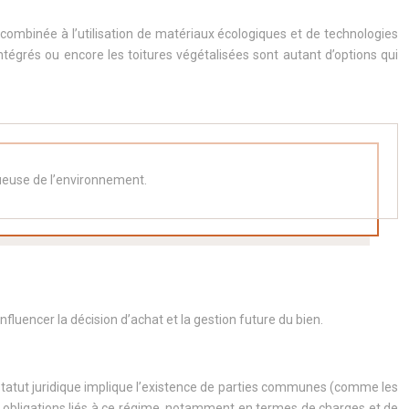
 combinée à l’utilisation de matériaux écologiques et de technologies
tégrés ou encore les toitures végétalisées sont autant d’options qui
tueuse de l’environnement.
nfluencer la décision d’achat et la gestion future du bien.
 statut juridique implique l’existence de parties communes (comme les
 et obligations liés à ce régime, notamment en termes de charges et de