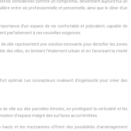
autrefois considérées comme un compromis, deviennent aujourd’hui un
bre entre vie professionnelle et personnelle, ainsi que le désir d’un
importance d’un espace de vie confortable et polyvalent, capable de
ndent parfaitement à ces nouvelles exigences.
 de ville représentent une solution innovante pour densifier les zones
 des villes, en limitant l’étalement urbain et en favorisant la mixité
ort optimal. Les concepteurs rivalisent d’ingéniosité pour créer des
ille sur des parcelles étroites, en privilégiant la verticalité et les
nsation d’espace malgré des surfaces au sol limitées.
ds hauts et les mezzanines offrent des possibilités d’aménagement