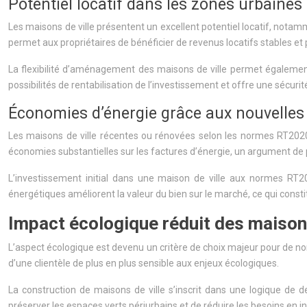
Potentiel locatif dans les zones urbaines
Les maisons de ville présentent un excellent potentiel locatif, notamm
permet aux propriétaires de bénéficier de revenus locatifs stables et
La flexibilité d’aménagement des maisons de ville permet également
possibilités de rentabilisation de l’investissement et offre une sécurit
Économies d’énergie grâce aux nouvelle
Les maisons de ville récentes ou rénovées selon les normes RT202
économies substantielles sur les factures d’énergie, un argument de p
L’investissement initial dans une maison de ville aux normes RT2
énergétiques améliorent la valeur du bien sur le marché, ce qui const
Impact écologique réduit des maisons
L’aspect écologique est devenu un critère de choix majeur pour de nom
d’une clientèle de plus en plus sensible aux enjeux écologiques.
La construction de maisons de ville s’inscrit dans une logique de d
préserver les espaces verts périurbains et de réduire les besoins en i