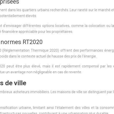
 prisées
ent dans les quartiers urbains recherchés. Leur rareté sur le marché et
 potentiellement élevés.
 d’envisager différentes options locatives, comme la colocation ou l
é financière appréciable pour les propriétaires.
s normes RT2020
0 (Réglementation Thermique 2020) offrent des performances énergét
oids dans le contexte actuel de hausse des prix de l’énergie.
020 peut être plus élevé, mais il est rapidement compensé par les
itue un avantage non négligeable en cas de revente.
 de ville
breux acheteurs immobiliers. Les maisons de ville se distinguent par l
ensification urbaine, limitant ainsi l’étalement des villes et la cons
nfrastructures nouvelles, contribuant à une urbanisation plus durable.