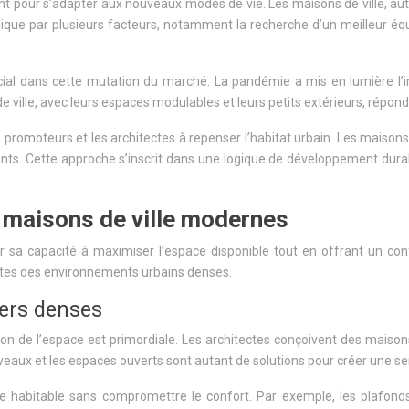
nt pour s’adapter aux nouveaux modes de vie. Les maisons de ville, 
que par plusieurs facteurs, notamment la recherche d’un meilleur équili
cial dans cette mutation du marché. La pandémie a mis en lumière l’
e ville, avec leurs espaces modulables et leurs petits extérieurs, répo
promoteurs et les architectes à repenser l’habitat urbain. Les maisons
nts. Cette approche s’inscrit dans une logique de développement durable
s maisons de ville modernes
 sa capacité à maximiser l’espace disponible tout en offrant un conf
intes des environnements urbains denses.
iers denses
de l’espace est primordiale. Les architectes conçoivent des maisons de v
eaux et les espaces ouverts sont autant de solutions pour créer une se
ace habitable sans compromettre le confort. Par exemple, les plafon