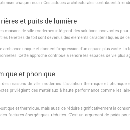
imiser chaque recoin. Ces astuces architecturales contribuent à rendre
rrières et puits de lumière
. Les maisons de ville modernes intègrent des solutions innovantes pou
e et les fenêtres de toit sont devenus des éléments caractéristiques de c
t une ambiance unique et donnent l’impression d’un espace plus vaste. La l
ionnelles. Cette approche contribue à rendre les espaces de vie plus a
rmique et phonique
on des maisons de ville modernes. L’isolation thermique et phonique e
ectes privilégient des matériaux à haute performance comme les laine
ustique et thermique, mais aussi de réduire significativement la cons
t des factures énergétiques réduites. C’est un argument de poids pou