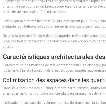
Le paysage immobilier des villes françaises se transforme rapideme
choix privilégié pour de nombreux acquéreurs. Cette tendance s’expli
cadre de vie plus qualitatif en milieu urbain.
L’évolution des mentalités post-Covid a également joué un rôle cru
s’adapter au télétravail et aux confinements éventuels. Les maisons d
De plus, la pression foncière dans les grandes métropoles pousse les 
urbaines tout en préservant une qualité de vie élevée pour les habita
sociale.
Caractéristiques architecturales de
L’architecture des maisons de ville contemporaines se distingue par
logements à la fois fonctionnels et esthétiques, adaptés aux contra
Optimisation des espaces dans les quart
Dans les zones urbaines où chaque mètre carré compte, l’optimisation 
aménagements multifonctionnels. Les plans en longueur, les demi-niv
L’utilisation judicieuse des volumes permet de maximiser la surf