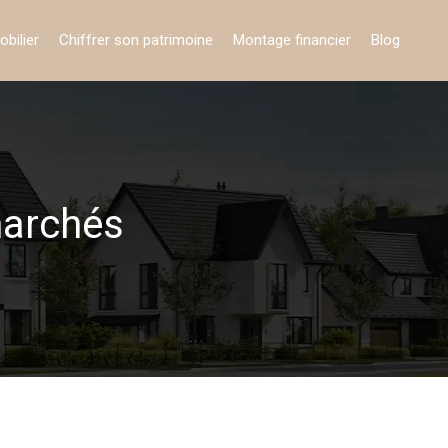
obilier
Chiffrer son patrimoine
Montage financier
Blog
marchés