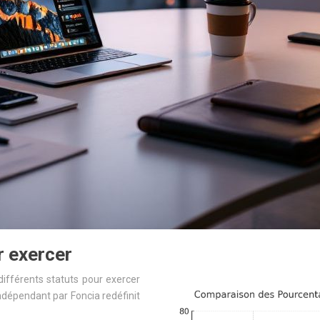
r exercer
différents statuts pour exercer
indépendant par Foncia redéfinit