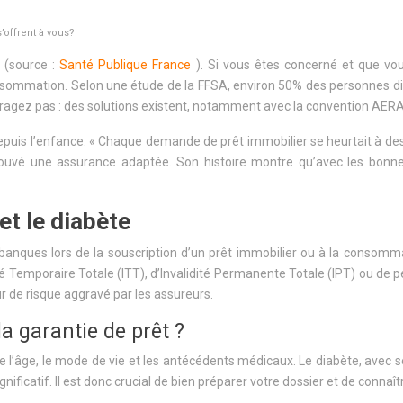
’offrent à vous?
e (source :
Santé Publique France
). Si vous êtes concerné et que vo
onsommation. Selon une étude de la FFSA, environ 50% des personnes d
ragez pas : des solutions existent, notamment avec la convention AERAS
epuis l’enfance. « Chaque demande de prêt immobilier se heurtait à de
t trouvé une assurance adaptée. Son histoire montre qu’avec les bo
t le diabète
anques lors de la souscription d’un prêt immobilier ou à la consomma
té Temporaire Totale (ITT), d’Invalidité Permanente Totale (IPT) ou de 
r de risque aggravé par les assureurs.
la garantie de prêt ?
 l’âge, le mode de vie et les antécédents médicaux. Le diabète, avec 
ignificatif. Il est donc crucial de bien préparer votre dossier et de conna