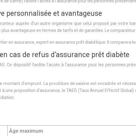
de Santé) facilite l’accès à l’assurance pour les personnes présentan
ive personnalisée et avantageuse
runteur auprès d’un autre organisme que celui proposé par votre ban
nt plus avantageuse en termes de tarifs et de garanties. Le comparate
tier en assurance, expert en assurance prêt diabétique. Il comparera les 
é en cas de refus d’assurance prêt diabète
S. Ce dispositif facilite l’accès à l’assurance pour les personnes p
t de montant d’emprunt. La procédure de saisine est encadrée et nécess
à une proposition d’assurance, le TAEG (Taux Annuel Effectif Global) d
diation.
Âge maximum