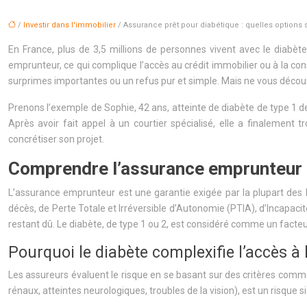
/
Investir dans l'immobilier
/ Assurance prêt pour diabétique : quelles options s
En France, plus de 3,5 millions de personnes vivent avec le diabèt
emprunteur, ce qui complique l’accès au crédit immobilier ou à la c
surprimes importantes ou un refus pur et simple. Mais ne vous décou
Prenons l’exemple de Sophie, 42 ans, atteinte de diabète de type 1 d
Après avoir fait appel à un courtier spécialisé, elle a finalemen
concrétiser son projet.
Comprendre l’assurance emprunteur e
L’assurance emprunteur est une garantie exigée par la plupart des b
décès, de Perte Totale et Irréversible d’Autonomie (PTIA), d’Incapaci
restant dû. Le diabète, de type 1 ou 2, est considéré comme un facteu
Pourquoi le diabète complexifie l’accès à 
Les assureurs évaluent le risque en se basant sur des critères comme
rénaux, atteintes neurologiques, troubles de la vision), est un risque s