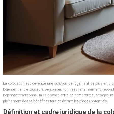
La colocation est devenue une solution de logement de plus en plus
logement entre plusieurs personnes non liées familialement, répond
logement traditionnel, la colocation offre de nombreux avantages, ma
pleinement de ses bénéfices tout en évitant les pièges potentiels.
Définition et cadre juridique de la co