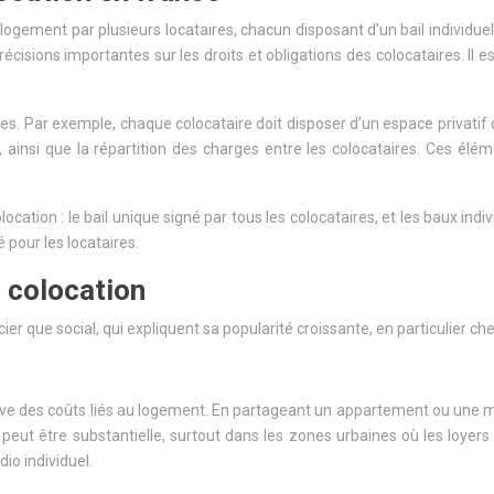
gement par plusieurs locataires, chacun disposant d’un bail individuel
ions importantes sur les droits et obligations des colocataires. Il es
ques. Par exemple, chaque colocataire doit disposer d’un espace privatif
, ainsi que la répartition des charges entre les colocataires. Ces él
location : le bail unique signé par tous les colocataires, et les baux in
é pour les locataires.
a colocation
r que social, qui expliquent sa popularité croissante, en particulier che
icative des coûts liés au logement. En partageant un appartement ou un
eut être substantielle, surtout dans les zones urbaines où les loyers
io individuel.