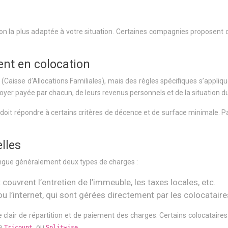
ion la plus adaptée à votre situation. Certaines compagnies proposent
ent en colocation
Caisse d’Allocations Familiales), mais des règles spécifiques s’appliq
 loyer payée par chacun, de leurs revenus personnels et de la situation 
nt doit répondre à certains critères de décence et de surface minimale. 
lles
tingue généralement deux types de charges :
couvrent l’entretien de l’immeuble, les taxes locales, etc.
 ou l’internet, qui sont gérées directement par les colocataire
me clair de répartition et de paiement des charges. Certains colocata
me
ou
.
Tricount
Splitwise