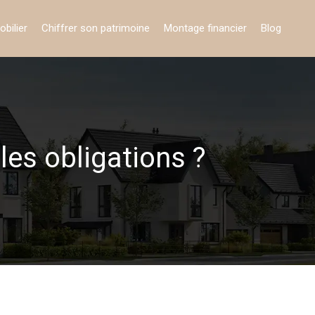
obilier
Chiffrer son patrimoine
Montage financier
Blog
les obligations ?