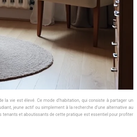
 la vie est élevé. Ce mode d’habitation, qui consiste à partager un
iant, jeune actif ou simplement à la recherche d’une alternative au
tenants et aboutissants de cette pratique est essentiel pour profiter